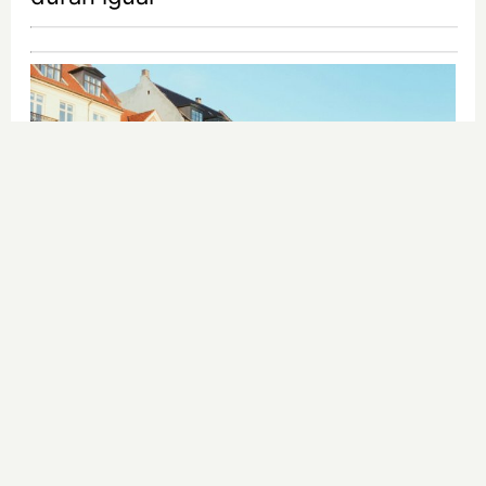
¿De verdad hacen esto?
Costumbres que rompen todos los
esquemas