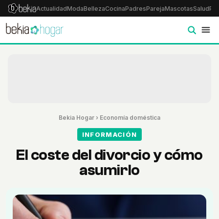
Actualidad
Moda
Belleza
Cocina
Padres
Pareja
Mascotas
Salud
Psi
Bekia Hogar
›
Economía doméstica
INFORMACIÓN
El coste del divorcio y cómo
asumirlo