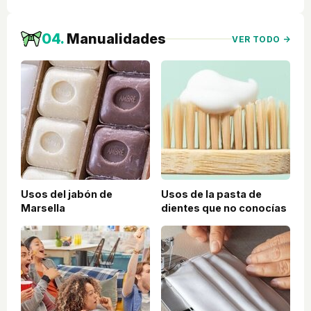
04.
Manualidades
VER TODO →
Usos del jabón de
Usos de la pasta de
Marsella
dientes que no conocías