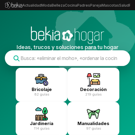
Actualidad
Moda
Belleza
Cocina
Padres
Pareja
Mascotas
Salud
Psi
Ideas, trucos y soluciones para tu hogar
Bricolaje
Decoración
82 guías
219 guías
Jardinería
Manualidades
114 guías
97 guías