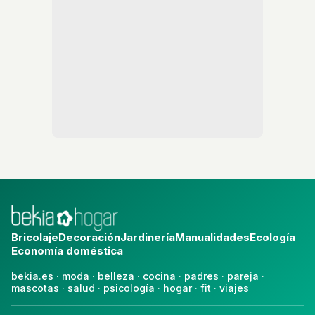
Bricolaje
Decoración
Jardinería
Manualidades
Ecología
Economía doméstica
bekia.es
·
moda
·
belleza
·
cocina
·
padres
·
pareja
·
mascotas
·
salud
·
psicología
·
hogar
·
fit
·
viajes