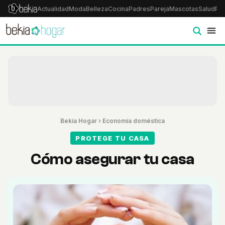
Actualidad
Moda
Belleza
Cocina
Padres
Pareja
Mascotas
Salud
Psi
Bekia Hogar
›
Economía doméstica
PROTEGE TU CASA
Cómo asegurar tu casa