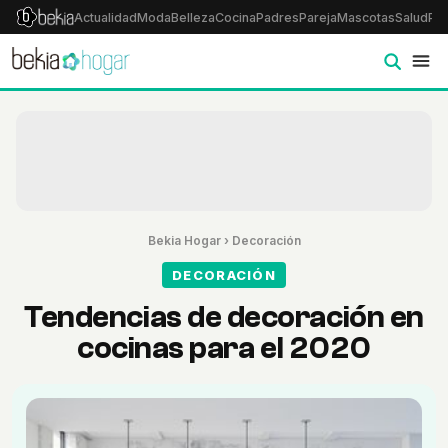
Actualidad
Moda
Belleza
Cocina
Padres
Pareja
Mascotas
Salud
Psi
Bekia Hogar
›
Decoración
DECORACIÓN
Tendencias de decoración en
cocinas para el 2020