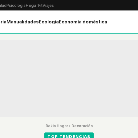
alud
Psicología
Hogar
Fit
Viajes
ría
Manualidades
Ecología
Economía doméstica
Bekia Hogar
›
Decoración
TOP TENDENCIAS