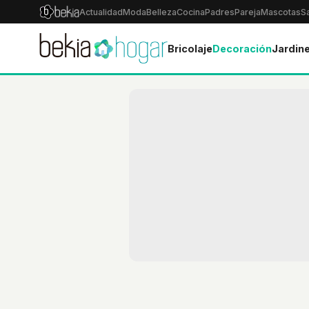
Actualidad
Moda
Belleza
Cocina
Padres
Pareja
Mascotas
S
Bricolaje
Decoración
Jardine