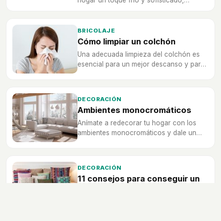
hogar un toque frío y sofisticado,
relacionado con aspectos como la
magia o la creatividad.
BRICOLAJE
Cómo limpiar un colchón
Una adecuada limpieza del colchón es
esencial para un mejor descanso y para
mejorar las condiciones de salud,
aprende aquí todos los trucos
necesarios para un buen mantenimiento
DECORACIÓN
de tu colchón.
Ambientes monocromáticos
Anímate a redecorar tu hogar con los
ambientes monocromáticos y dale un
toque colorido que está tan de moda
con la ayuda de estos prácticos
consejos.
DECORACIÓN
11 consejos para conseguir un
estilo Boho Chic
¿Fan del estilo bohemio? Pásate al Boho
Chic. Descubre los 11 consejos con los