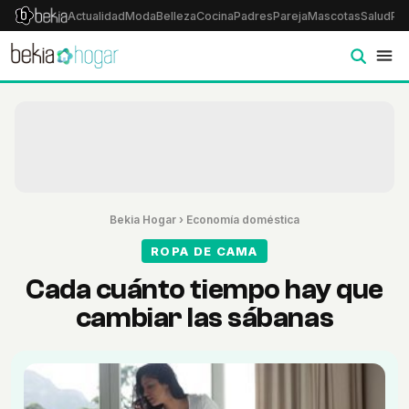
Actualidad
Moda
Belleza
Cocina
Padres
Pareja
Mascotas
Salud
Psi
Bekia Hogar
›
Economía doméstica
ROPA DE CAMA
Cada cuánto tiempo hay que
cambiar las sábanas