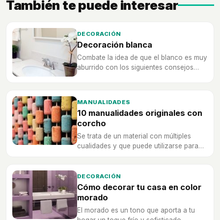
También te puede interesar
DECORACIÓN
Decoración blanca
Combate la idea de que el blanco es muy
aburrido con los siguientes consejos
para que hagas de tu estancia la más
acogedora.
MANUALIDADES
10 manualidades originales con
corcho
Se trata de un material con múltiples
cualidades y que puede utilizarse para
infinidad de proyectos que harán de tu
hogar un lugar único y original.
DECORACIÓN
Cómo decorar tu casa en color
morado
El morado es un tono que aporta a tu