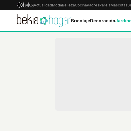
Actualidad
Moda
Belleza
Cocina
Padres
Pareja
Mascotas
S
Bricolaje
Decoración
Jardine