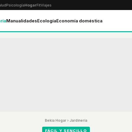
alud
Psicología
Hogar
Fit
Viajes
ría
Manualidades
Ecología
Economía doméstica
Bekia Hogar
›
Jardinería
FÁCIL Y SENCILLO