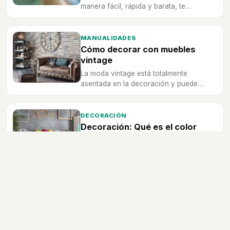
manera fácil, rápida y barata, te
enseñamos a darle un nuevo aspecto a
tus muebles de madera con esta técnica.
MANUALIDADES
Cómo decorar con muebles
vintage
La moda vintage está totalmente
asentada en la decoración y puede
hacer que un hogar sea mucho más
especial.
DECORACIÓN
Decoración: Qué es el color
blocking
Esta nueva tendencia, que tiene su
origen en el mundo de la moda, se está
poniendo muy en auge para emplearla
en la decoración de tu hogar y darle un
poco de vida.