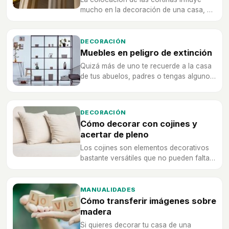
mucho en la decoración de una casa, es
por eso que te enseñamos los 10 errores
más comunes para que los evites.
DECORACIÓN
Muebles en peligro de extinción
Quizá más de uno te recuerde a la casa
de tus abuelos, padres o tengas alguno
en tu casa, pero son cada vez menos
comunes.
DECORACIÓN
Cómo decorar con cojines y
acertar de pleno
Los cojines son elementos decorativos
bastante versátiles que no pueden faltar
en ninguna casa de hoy en día.
MANUALIDADES
Cómo transferir imágenes sobre
madera
Si quieres decorar tu casa de una