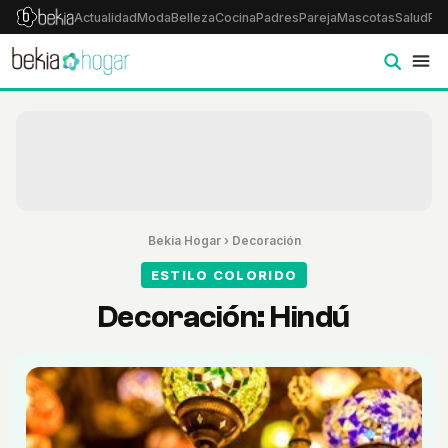
Actualidad
Moda
Belleza
Cocina
Padres
Pareja
Mascotas
Salud
Psi
Bekia Hogar
›
Decoración
ESTILO COLORIDO
Decoración: Hindú