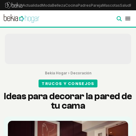
Actualidad
Moda
Belleza
Cocina
Padres
Pareja
Mascotas
Salud
Psi
Bekia Hogar
›
Decoración
TRUCOS Y CONSEJOS
Ideas para decorar la pared de
tu cama