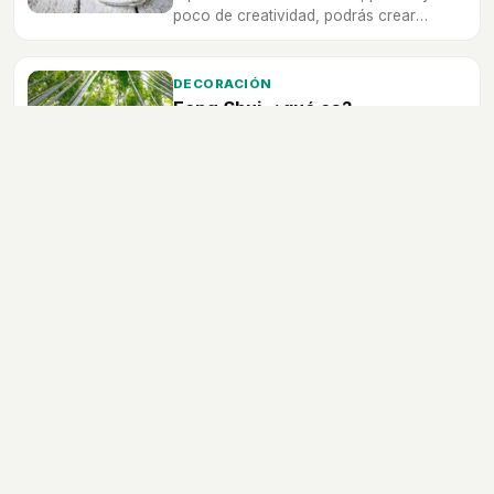
poco de creatividad, podrás crear
diseños que incluso sirvan para iluminar
tu hogar con velas de una forma distinta.
DECORACIÓN
Feng Shui, ¿qué es?
En un ambiente de tanta presión y
estímulos negativos, prueba con el Feng
Shui en tu hogar. Puede ser la solución a
tus problemas de estrés.
Bricolaje
Decoración
Jardinería
Manualidades
Ecología
Economía doméstica