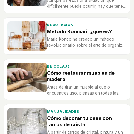
Aunque parezca una situación que
difícilmente puede ocurrir, hay que tener
las precauciones necesarias para saber
enfrentarse a ella y que no nos tome por
sorpresa.
DECORACIÓN
Método Konmari, ¿qué es?
Marie Kondo ha creado un método
revolucionario sobre el arte de organizar
cualquier objeto de la casa.
BRICOLAJE
Cómo restaurar muebles de
madera
Antes de tirar un mueble al que o
encuentres uso, piensas en todas las
posibilidades que tiene. Con estos
sencillos pasos podrás restaurarlo para
que su vida útil continúe.
MANUALIDADES
Cómo decorar tu casa con
tarros de cristal
A partir de tarros de cristal, pintura y un