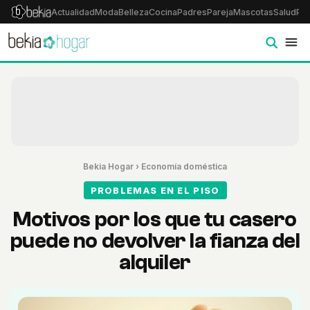
Actualidad
Moda
Belleza
Cocina
Padres
Pareja
Mascotas
Salud
Psi
Bekia Hogar
›
Economía doméstica
PROBLEMAS EN EL PISO
Motivos por los que tu casero
puede no devolver la fianza del
alquiler