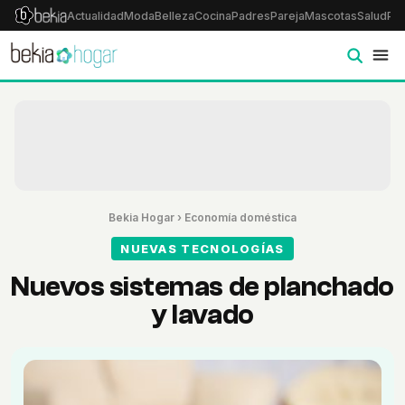
Actualidad
Moda
Belleza
Cocina
Padres
Pareja
Mascotas
Salud
Psi
Bekia Hogar
›
Economía doméstica
NUEVAS TECNOLOGÍAS
Nuevos sistemas de planchado
y lavado