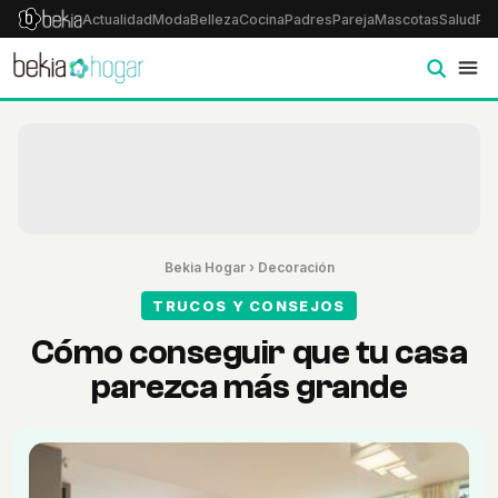
Actualidad
Moda
Belleza
Cocina
Padres
Pareja
Mascotas
Salud
Psi
Bekia Hogar
›
Decoración
TRUCOS Y CONSEJOS
Cómo conseguir que tu casa
parezca más grande