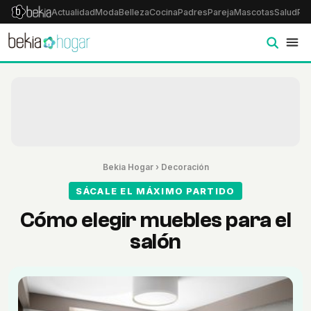
Actualidad
Moda
Belleza
Cocina
Padres
Pareja
Mascotas
Salud
Psi
Bekia Hogar
›
Decoración
SÁCALE EL MÁXIMO PARTIDO
Cómo elegir muebles para el
salón