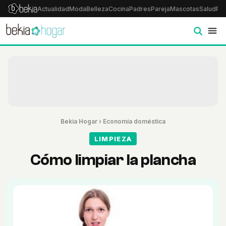
Actualidad
Moda
Belleza
Cocina
Padres
Pareja
Mascotas
Salud
Psi
Bekia Hogar
›
Economía doméstica
LIMPIEZA
Cómo limpiar la plancha