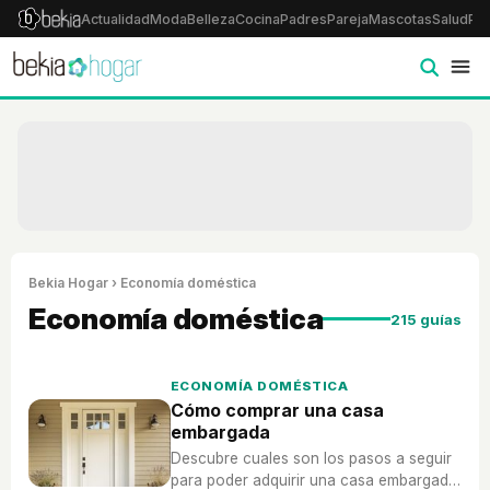
Actualidad
Moda
Belleza
Cocina
Padres
Pareja
Mascotas
Salud
Psi
Bekia Hogar
› Economía doméstica
Economía doméstica
215 guías
ECONOMÍA DOMÉSTICA
Cómo comprar una casa
embargada
Descubre cuales son los pasos a seguir
para poder adquirir una casa embargada,