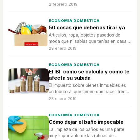
sus pros y sus contras.
2 febrero 2019
ECONOMÍA DOMÉSTICA
50 cosas que deberías tirar ya
Artículos, ropa, objetos pasados de
moda que ni sabías que tenías en casa y
que ya es hora de que dejen de formar
29 enero 2019
parte de tu vida -y del fondo de tus
cajones-.
ECONOMÍA DOMÉSTICA
El IBI: cómo se calcula y cómo te
afecta su subida
El impuesto sobre bienes inmuebles es
un tributo al que tienen que hacer frente
todos los años los propietarios de algún
28 enero 2019
inmueble.
ECONOMÍA DOMÉSTICA
Cómo dejar el baño impecable
La limpieza de los baños es una parte
muy importante de las rutinas de