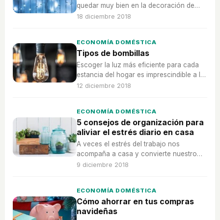
quedar muy bien en la decoración de
una casa, pero no se pueden instalar en
18 diciembre 2018
todos los sitios.
ECONOMÍA DOMÉSTICA
Tipos de bombillas
Escoger la luz más eficiente para cada
estancia del hogar es imprescindible a la
hora de ahorrar en la factura de la luz y
12 diciembre 2018
en la colaboración para la preservación
del medioambiente.
ECONOMÍA DOMÉSTICA
5 consejos de organización para
aliviar el estrés diario en casa
A veces el estrés del trabajo nos
acompaña a casa y convierte nuestro
hogar en un caos en el que ya no
9 diciembre 2018
sentimos paz y armonía. Sigue estos
consejos para evitarlo.
ECONOMÍA DOMÉSTICA
Cómo ahorrar en tus compras
navideñas