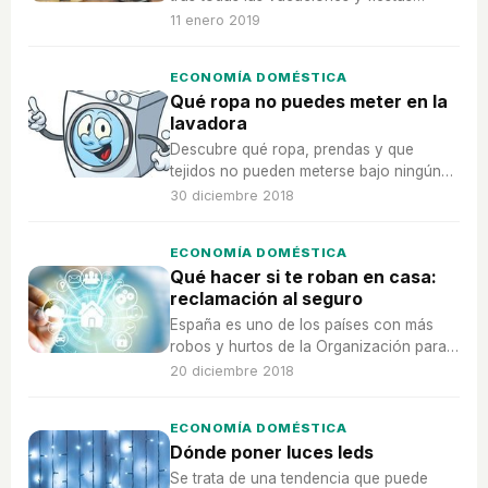
navideñas, por ello debes enfrentarte a
11 enero 2019
el teniendo claro tus objetivos.
ECONOMÍA DOMÉSTICA
Qué ropa no puedes meter en la
lavadora
Descubre qué ropa, prendas y que
tejidos no pueden meterse bajo ningún
concepto a lavar en una lavadora.
30 diciembre 2018
ECONOMÍA DOMÉSTICA
Qué hacer si te roban en casa:
reclamación al seguro
España es uno de los países con más
robos y hurtos de la Organización para
la Cooperación y el Desarrollos
20 diciembre 2018
Económicos.
ECONOMÍA DOMÉSTICA
Dónde poner luces leds
Se trata de una tendencia que puede