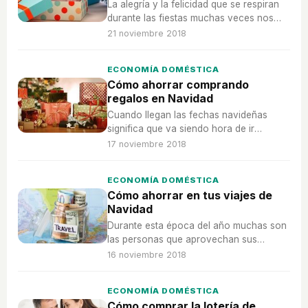
La alegría y la felicidad que se respiran
durante las fiestas muchas veces nos
ciegan y terminamos gastando más de lo
21 noviembre 2018
necesario. Pero este año podrás ahorrar
algún dinerito con estos sencillos trucos.
ECONOMÍA DOMÉSTICA
Cómo ahorrar comprando
regalos en Navidad
Cuando llegan las fechas navideñas
significa que va siendo hora de ir
soltando el dinero. Aquí podrás descubrir
17 noviembre 2018
algunos trucos para poder ahorrarte
algún que otro euro.
ECONOMÍA DOMÉSTICA
Cómo ahorrar en tus viajes de
Navidad
Durante esta época del año muchas son
las personas que aprovechan sus
vacaciones para viajar al mejor precio.
16 noviembre 2018
ECONOMÍA DOMÉSTICA
Cómo comprar la lotería de