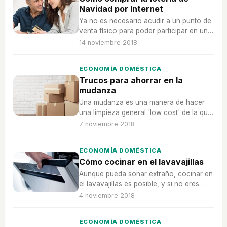
Navidad por Internet
Ya no es necesario acudir a un punto de
venta físico para poder participar en uno
de los sorteos más esperados del año.
14 noviembre 2018
ECONOMÍA DOMÉSTICA
Trucos para ahorrar en la
mudanza
Una mudanza es una manera de hacer
una limpieza general 'low cost' de la que
inclusive se pude hacer un mercadillo y
7 noviembre 2018
ganar algo de dinero.
ECONOMÍA DOMÉSTICA
Cómo cocinar en el lavavajillas
Aunque pueda sonar extraño, cocinar en
el lavavajillas es posible, y si no eres
muy buen cocinero podrás sorprender a
4 noviembre 2018
todos tus invitados con estos platos
cocinados en un lavavajillas.
ECONOMÍA DOMÉSTICA