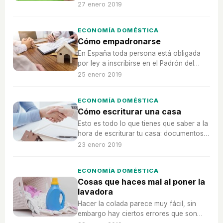
organización y limpieza. Bekia te da un
27 enero 2019
serie de consejos para dejarlo
impecable.
ECONOMÍA DOMÉSTICA
Cómo empadronarse
En España toda persona está obligada
por ley a inscribirse en el Padrón del
municipio donde resida habitualmente.
25 enero 2019
ECONOMÍA DOMÉSTICA
Cómo escriturar una casa
Esto es todo lo que tienes que saber a la
hora de escriturar tu casa: documentos,
firmas y precios.
23 enero 2019
ECONOMÍA DOMÉSTICA
Cosas que haces mal al poner la
lavadora
Hacer la colada parece muy fácil, sin
embargo hay ciertos errores que son