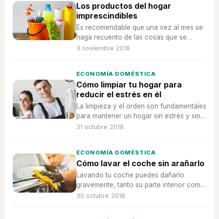
Los productos del hogar
imprescindibles
Es recomendable que una vez al mes se
haga recuento de las cosas que se
tienen y de las que no para que nunca
3 noviembre 2018
falte ningún producto básico en el hogar.
ECONOMÍA DOMÉSTICA
Cómo limpiar tu hogar para
reducir el estrés en él
La limpieza y el orden son fundamentales
para mantener un hogar sin estrés y sin
sentimientos negativos.
31 octubre 2018
ECONOMÍA DOMÉSTICA
Cómo lavar el coche sin arañarlo
Lavando tu coche puedes dañarlo
gravemente, tanto su parte interior como
la parte exterior y mas visible de tu
30 octubre 2018
coche. Aprende aquí a como limpiar tu
coche adecuadamente.