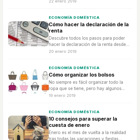
muy comunes y que pueden hacer que la
22 enero 2019
ropa no se esté lavando de forma
correcta o que se derroche en
ECONOMÍA DOMÉSTICA
detergente o agua.
Cómo hacer la declaración de la
renta
Descubre todos los pasos para poder
hacer la declaración de la renta desde
casa sin ninguna ayuda.
20 enero 2019
ECONOMÍA DOMÉSTICA
Cómo organizar los bolsos
No siempre es fácil organizar todo la
ropa que se tiene, pero hay algunos
consejos que se pueden tener en cuenta
19 enero 2019
para lograr organizar el armario
correctamente.
ECONOMÍA DOMÉSTICA
10 consejos para superar la
cuesta de enero
Enero es el mes de vuelta a la realidad
tras todas las vacaciones y fiestas