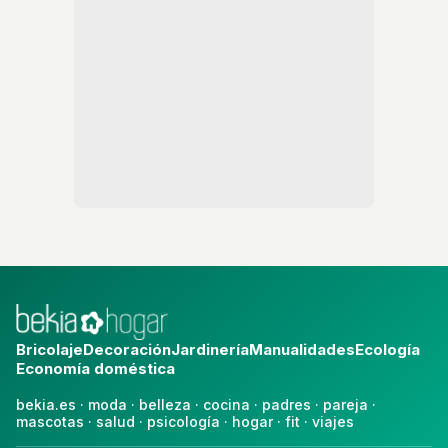
Bricolaje
Decoración
Jardinería
Manualidades
Ecología
Economía doméstica
bekia.es
·
moda
·
belleza
·
cocina
·
padres
·
pareja
·
mascotas
·
salud
·
psicología
·
hogar
·
fit
·
viajes