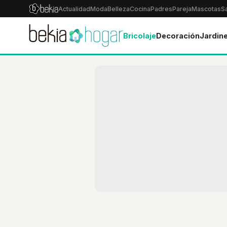
Actualidad
Moda
Belleza
Cocina
Padres
Pareja
Mascotas
S
Bricolaje
Decoración
Jardine