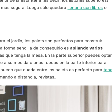
ior de la estantería (es decir, los listones superiores)
ea más segura. Luego sólo quedará
llenarla con libros
o
a el jardín, los palets son perfectos para construir
a forma sencilla de conseguirlo es
apilando varios
s que tenga la mesa. En la parte superior puedes optar
te a su medida o unas ruedas en la parte inferior para
 hueco que queda entre los palets es perfecto para
tene
mando a distancia, revistas..