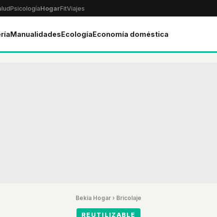
alud
Psicología
Hogar
Fit
Viajes
ría
Manualidades
Ecología
Economía doméstica
Bekia Hogar
›
Bricolaje
REUTILIZABLE