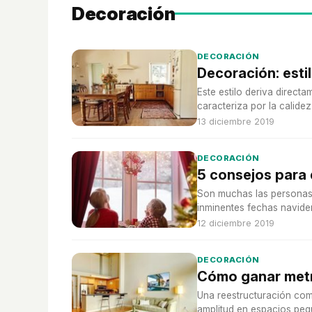
Decoración
DECORACIÓN
Decoración: esti
Este estilo deriva direct
caracteriza por la calide
naturales.
13 diciembre 2019
DECORACIÓN
5 consejos para 
Son muchas las personas 
inminentes fechas navide
12 diciembre 2019
DECORACIÓN
Cómo ganar metr
Una reestructuración com
amplitud en espacios peq