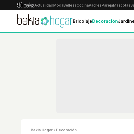
Actualidad
Moda
Belleza
Cocina
Padres
Pareja
Mascotas
S
Bricolaje
Decoración
Jardine
Bekia Hogar
› Decoración