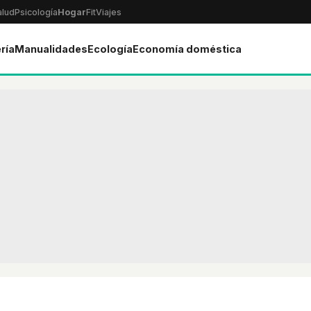
alud
Psicología
Hogar
Fit
Viajes
ría
Manualidades
Ecología
Economía doméstica