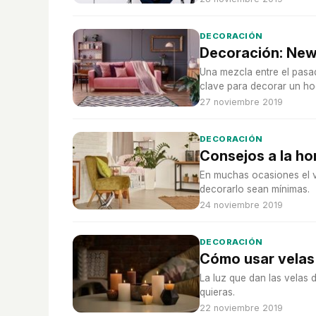
DECORACIÓN
Decoración: New
Una mezcla entre el pasado
clave para decorar un hog
27 noviembre 2019
DECORACIÓN
Consejos a la ho
En muchas ocasiones el v
decorarlo sean mínimas.
24 noviembre 2019
DECORACIÓN
Cómo usar velas
La luz que dan las velas 
quieras.
22 noviembre 2019