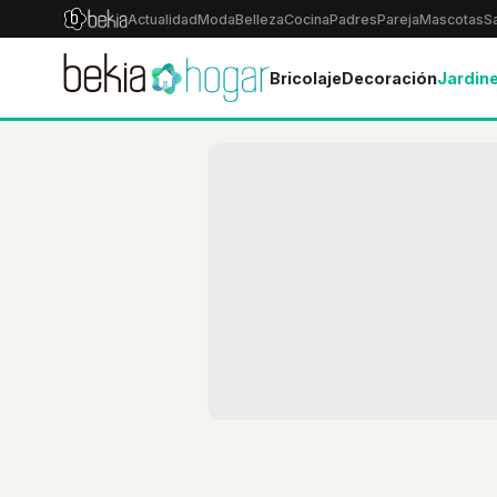
Actualidad
Moda
Belleza
Cocina
Padres
Pareja
Mascotas
S
Bricolaje
Decoración
Jardine