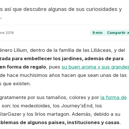
s así que descubre algunas de sus curiosidades y
.
bre 2019
9 min
Compartir 
nero Lilium, dentro de la familia de las Liliáceas, y del
lizada para embellecer los jardines, además de para
s en forma de regalo
, pues
su buen aroma y sus grande
de hace muchísimos años hacen que sean unas de las
s que existen.
 gratamente por sus tamaños, colores y por
la forma de
 son: los medeoloides, los Journey'sEnd, los
StarGazer y los lirios martagon. Además, debido a su
blemas de algunos países, instituciones y casas
.