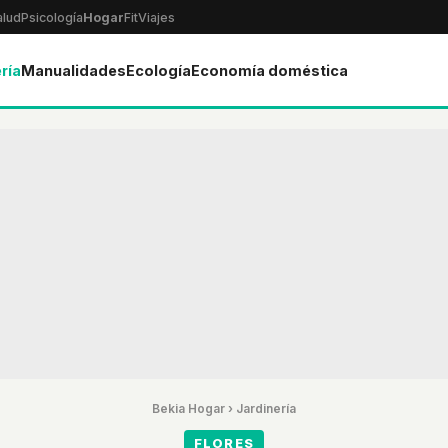
alud
Psicología
Hogar
Fit
Viajes
ría
Manualidades
Ecología
Economía doméstica
Bekia Hogar
›
Jardinería
FLORES