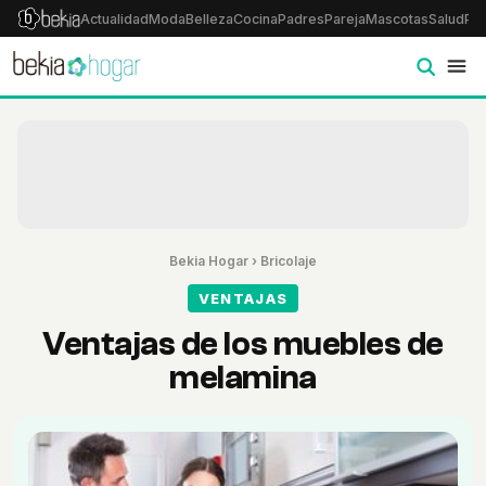
Actualidad
Moda
Belleza
Cocina
Padres
Pareja
Mascotas
Salud
Psi
Bekia Hogar
›
Bricolaje
VENTAJAS
Ventajas de los muebles de
melamina