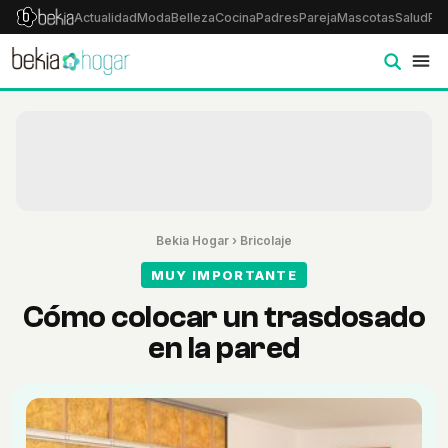
Actualidad
Moda
Belleza
Cocina
Padres
Pareja
Mascotas
Salud
Psi
Bekia Hogar
›
Bricolaje
MUY IMPORTANTE
Cómo colocar un trasdosado
en la pared